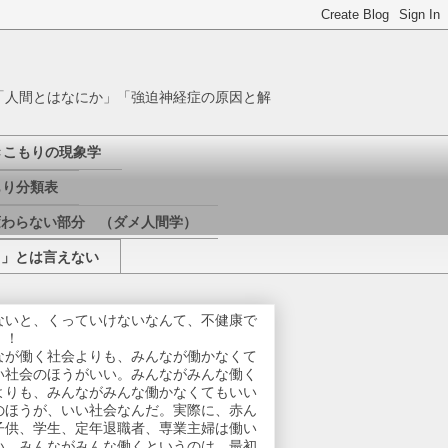
「人間とはなにか」「強迫神経症の原因と解
きこもりの現象学
り分類表
変わらない部分 （ダメ人間学）
き」とは言えない
ないと、くっていけないなんて、不健康で
！！
なが働く社会よりも、みんなが働かなくて
い社会のほうがいい。みんながみんな働く
よりも、みんながみんな働かなくてもいい
のほうが、いい社会なんだ。実際に、赤ん
子供、学生、定年退職者、専業主婦は働い
い。みんながみんな働くというのは、最初