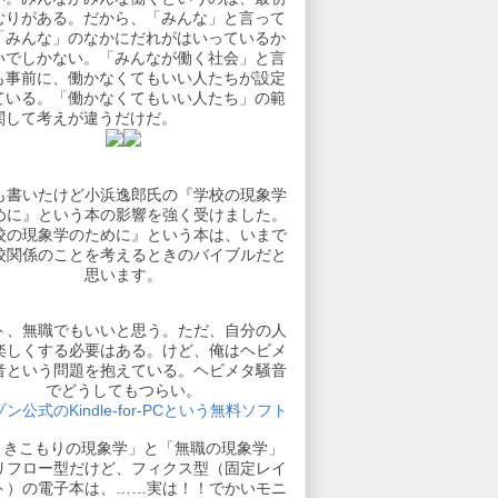
むりがある。だから、「みんな」と言って
「みんな」のなかにだれがはいっているか
いでしかない。「みんなが働く社会」と言
も事前に、働かなくてもいい人たちが設定
ている。「働かなくてもいい人たち」の範
関して考えが違うだけだ。
も書いたけど小浜逸郎氏の『学校の現象学
めに』という本の影響を強く受けました。
校の現象学のために』という本は、いまで
校関係のことを考えるときのバイブルだと
思います。
ト、無職でもいいと思う。ただ、自分の人
楽しくする必要はある。けど、俺はヘビメ
音という問題を抱えている。ヘビメタ騒音
でどうしてもつらい。
ン公式のKindle-for-PCという無料ソフト
引きこもりの現象学」と「無職の現象学」
リフロー型だけど、フィクス型（固定レイ
ト）の電子本は、……実は！！でかいモニ