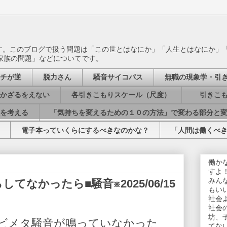
ます。このブログで扱う問題は「この世とはなにか」「人生とはなにか」
家族の問題」などについてです。
チが逆
脱力さん
騒音サイコパス
無職の現象学・引
かざるをえない
各引きこもりスケール（尺度）
引きこも
を考える
「気持ちを変えるための１０の方法」で変わる部分と
電子本っていくらにするべきなのかな？
「人間は働くべ
働か
すよ
みん
なかったら■騒音※2025/06/15
もい
社会
社会
坊、
ビメタ騒音が鳴っていなかった
てな