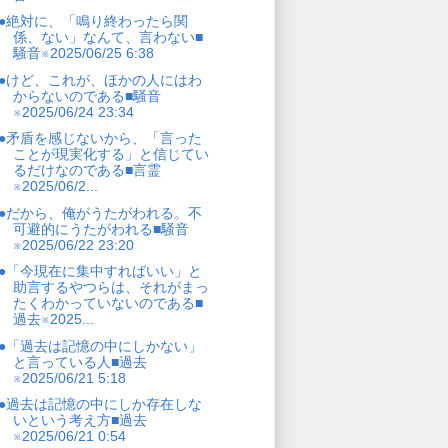
●絶対に、「鳴り終わったら関
係、ない」なんて、言わない■
騒音※2025/06/25 6:38
●けど、これが、ほかの人にはわ
からないのである■騒音
※2025/06/24 23:34
●矛盾を感じないから、「言った
ことが現実化する」と信じてい
るだけなのである■言霊
※2025/06/2...
●だから、俺がうたがわれる。不
可避的にうたがわれる■騒音
※2025/06/22 23:20
●「今現在に集中すればいい」と
助言するやつらは、それがまっ
たくわかっていないのである■
過去※2025...
●「過去は記憶の中にしかない」
と言っている人■過去
※2025/06/21 5:18
●過去は記憶の中にしか存在しな
いという考え方■過去
※2025/06/21 0:54