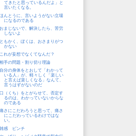
てきたと思っているんだよ」と
言いたくなる。
ほんとうに、言いようがない立場
になるのである
おまじないで、解決したら、苦労
しないよ
ともかく、ぼくは、おさまりがつ
かない
これが妄想でなくてなんだ？
相手の問題・割り切り理論
自分の身体をとおして「わかって
いる人」が、軽々しく「楽しい
と言えば楽しくなる」なんて、
言うはずがないのだ
口（くち）をとがらせて、否定す
るのは、わかっていないからな
のである
痛さにこだわろうと思って、痛さ
にこだわっているわけではな
い。
雑感 ピンチ