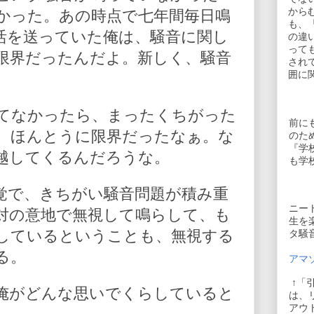
から
かった。あの時点で七年間毎日鳴
も、
活を送っていた俺は、騒音に関し
の違
って
限界だったんだよ。新しく、騒音
され
囲に
てなかったら、まったくちがった
前に
。ほんとうに限界だったなぁ。な
のた
『学
越してくるんだろうな。
も学
覚で、きちがい騒音問題が積み重
ニー
対の意地で無視して鳴らして、も
生を
しているということも、無視する
タ騒
る。
アマゾ
↑「
俺がどんな思いでくらしていると
は、
アウ