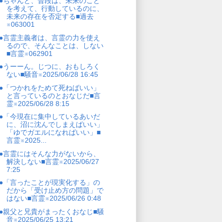
●ちゃんと、普段は、未来のこと
を考えて、行動しているのに、
未来の存在を否定する■過去
※063001
●言霊主義者は、言霊の力を使え
るので、そんなことは、しない
■言霊※062901
●うーーん。じつに、おもしろく
ない■騒音※2025/06/28 16:45
●「つかれをためて死ねばいい」
と言っているのとおなじだ■言
霊※2025/06/28 8:15
●「今現在に集中しているあいだ
に、沼に沈んでしまえばいい」
「ゆでガエルになればいい」■
言霊※2025...
●言霊にはそんな力がないから、
解決しない■言霊※2025/06/27
7:25
●「言ったことが現実化する」の
だから「受け止め方の問題」で
はない■言霊※2025/06/26 0:48
●親父と兄貴がまったくおなじ■騒
音※2025/06/25 13:21