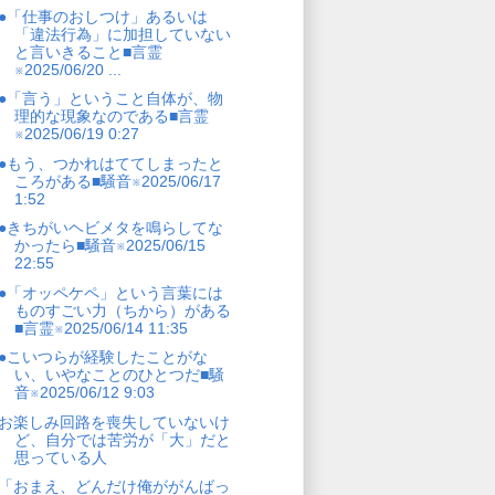
●「仕事のおしつけ」あるいは
「違法行為」に加担していない
と言いきること■言霊
※2025/06/20 ...
●「言う」ということ自体が、物
理的な現象なのである■言霊
※2025/06/19 0:27
●もう、つかれはててしまったと
ころがある■騒音※2025/06/17
1:52
●きちがいヘビメタを鳴らしてな
かったら■騒音※2025/06/15
22:55
●「オッペケペ」という言葉には
ものすごい力（ちから）がある
■言霊※2025/06/14 11:35
●こいつらが経験したことがな
い、いやなことのひとつだ■騒
音※2025/06/12 9:03
お楽しみ回路を喪失していないけ
ど、自分では苦労が「大」だと
思っている人
「おまえ、どんだけ俺ががんばっ