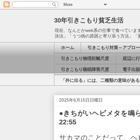
30年引きこもり貧乏生活
現在、なんとかweb系の仕事で食べてい
決法」「うつ病の原因と寄り添う方法」「
ホーム
引きこもり対策～アプロー
引きこもり物理距離尺度
底辺に行
引きこもり睡眠障害尺度
電子出版
「外に出る」には、二種類の意味がある
2025年6月15日日曜日
●きちがいヘビメタを鳴らして
22:55
サカマのことだって、ヘ