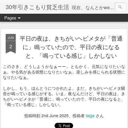
30年引きこもり貧乏生活
現在、なんとかweb系の仕事で食べています。このブログで扱う問題は「この世とはなにか」「人生とはなにか」「人間とはなにか」「強迫神経症の原因と解決法」「うつ病の原因と寄り添う方法」「家族の問題」などについてです。
Pages
平日の夜は、きちがいヘビメタが「普通
JUN
2
に」鳴っていたので、平日の夜になる
と、「鳴っている感じ」しかしない
このさき、どうしようかなぁーー。ともかく、元気になりたいな
ぁ。やる気がある状態になりたいなぁ。楽しみを感じられる状態に
なりたいなぁ。
しかし、もう、ほんとうにつかれたよ。まだ、きちがいヘビメタ騒
音が鳴っている感じがする。いま、夜なんだけど、平日の夜は、き
ちがいヘビメタが「普通に」鳴っていたので、平日の夜になると、
「鳴っている感じ」しかしない。
投稿時刻
2nd June 2025
、投稿者
taiga
さん