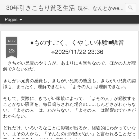
30年引きこもり貧乏生活
現在、なんとかweb系の仕事で食べています。このブログで扱う問題は「この世とはなにか」「人生とはなにか」「人間とはなにか」「強迫神経症の原因と解決法」「うつ病の原因と寄り添う方法」「家族の問題」などについてです。
Pages
●ものすごく、くやしい体験■騒音
NOV
23
※2025/11/22 23:36
きちがい兄貴のやり方が、あまりにも異常なので、ほかの人が理
解できないのだ。
きちがい兄貴の感覚も、きちがい兄貴の態度も、きちがい兄貴の認
識も、まったく、理解できない。「よその人」は理解できない。
そして、実際に、きちがい家族によって、「よその人」が経験する
ことがない騒音を、毎日鳴らされた場合の……しんどさがわからな
い。「よその人」は、わからない。「よその人」は影響のでかさが
わからない。
どれだけ、いろいろなことに影響が出るか、経験的にわかっていな
い。よその人から、「そんなのは関係がない」と言われることだっ