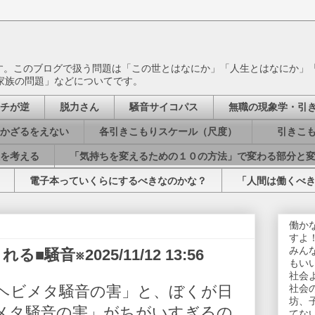
ます。このブログで扱う問題は「この世とはなにか」「人生とはなにか」
家族の問題」などについてです。
チが逆
脱力さん
騒音サイコパス
無職の現象学・引
かざるをえない
各引きこもりスケール（尺度）
引きこも
を考える
「気持ちを変えるための１０の方法」で変わる部分と
電子本っていくらにするべきなのかな？
「人間は働くべ
働か
すよ
みん
音※2025/11/12 13:56
もい
社会
ヘビメタ騒音の害」と、ぼくが日
社会
坊、
メタ騒音の害」がちがいすぎるの
てな