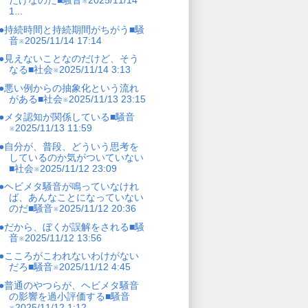
だけなのだ■騒音※2025/11/14
1...
●持続時間と持続期間がちがう■騒
音※2025/11/14 17:14
●見えないことなのだけど、そう
なる■社会※2025/11/14 3:13
●悪い例からの抽象化という流れ
がある■社会※2025/11/13 23:15
●メタ認知が関係している■騒音
※2025/11/13 11:59
●自分が、普段、どういう思考を
しているのか気がついていない
■社会※2025/11/12 23:09
●ヘビメタ騒音が鳴っていなけれ
ば、あんなことになっていない
のだ■騒音※2025/11/12 20:36
●だから、ぼくが誤解をされる■騒
音※2025/11/12 13:56
●こころがこわれないわけがない
だろ■騒音※2025/11/12 4:45
●普通のやつらが、ヘビメタ騒音
の影響を過小評価する■騒音
※2025/11/12 1:12