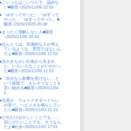
●こいつらはこいつらで、認めな
い■騒音※2025/11/06 22:01
●「ゆずってやった」「ゆずって
やった」「ゆずってやった」■
騒音※2025/10/29 20:38
●まったく理解しない人■騒音
※2025/11/05 20:54
●ほんとうは、常識的な人が考え
ているような、苦労ではないん
だよ■騒音※2025/11/05 11:52
●兄のきちがい行為から生まれ
た、いろいろなことがいやだっ
た■騒音※2025/11/05 11:53
●「自分なら影響を受けない」と
いう前提で、えらそうなことを
言い始める■騒音※2025/11/04
2...
●兄貴が、フォークギターぐらい
の音で、ヘビメタを鳴らしてい
たら■騒音※2025/11/03 21:15
●どれだけおかしいことでも……
信じがたいことでも、そうなん
だよ■社会※2025/11/02 17:51