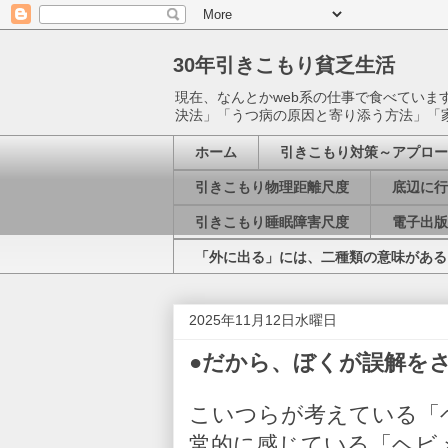
30年引きこもり貧乏生活
現在、なんとかweb系の仕事で食べてい
決法」「うつ病の原因と寄り添う方法」「
ホーム
引きこもり対策～アプロー
引きこもり物理距離尺度
底辺に行
引きこもり睡眠障害尺度
電子出版
「外に出る」には、二種類の意味がある
2025年11月12日水曜日
●だから、ぼくが誤解をされる■騒
こいつらが考えている「
常的に感じている「ヘビ