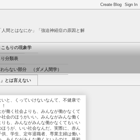
「人間とはなにか」「強迫神経症の原因と解
きこもりの現象学
り分類表
変わらない部分 （ダメ人間学）
き」とは言えない
ないと、くっていけないなんて、不健康で
！！
なが働く社会よりも、みんなが働かなくて
い社会のほうがいい。みんながみんな働く
よりも、みんながみんな働かなくてもいい
のほうが、いい社会なんだ。実際に、赤ん
子供、学生、定年退職者、専業主婦は働い
い。みんながみんな働くというのは、最初