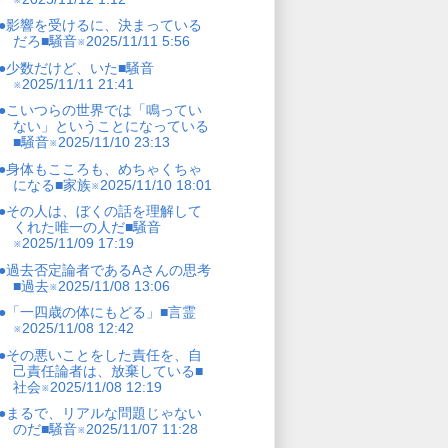
●影響を受けるに、決まっている
だろ■騒音※2025/11/11 5:56
●少数だけど、いた■騒音
※2025/11/11 21:41
●こいつらの世界では「鳴ってい
ない」ということになっている
■騒音※2025/11/10 23:13
●身体もこころも、めちゃくちゃ
になる■家族※2025/11/10 18:01
●その人は、ぼくの話を理解して
くれた唯一の人だ■騒音
※2025/11/09 17:19
●過去否定論者であるAさんの思考
■過去※2025/11/08 13:06
●「一四歳の体にもどる」■言霊
※2025/11/08 12:42
●その悪いことをした責任を、自
己責任論者は、放棄している■
社会※2025/11/08 12:19
●まるで、リアルな問題じゃない
のだ■騒音※2025/11/07 11:28