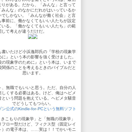
むりがある。だから、「みんな」と言って
「みんな」のなかにだれがはいっているか
いでしかない。「みんなが働く社会」と言
も事前に、働かなくてもいい人たちが設定
ている。「働かなくてもいい人たち」の範
関して考えが違うだけだ。
も書いたけど小浜逸郎氏の『学校の現象学
めに』という本の影響を強く受けました。
校の現象学のために』という本は、いまで
校関係のことを考えるときのバイブルだと
思います。
ト、無職でもいいと思う。ただ、自分の人
楽しくする必要はある。けど、俺はヘビメ
音という問題を抱えている。ヘビメタ騒音
でどうしてもつらい。
ン公式のKindle-for-PCという無料ソフト
引きこもりの現象学」と「無職の現象学」
リフロー型だけど、フィクス型（固定レイ
ト）の電子本は、……実は！！でかいモニ