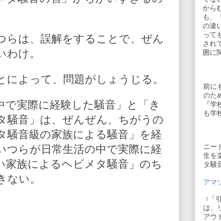
から
も、
の違
って
つらは、誤解をすることで、ぜん
され
いわけ。
囲に
とによって、問題がしょうじる。
前に
のた
中で実際に経験した騒音」と「き
『学
も学
タ騒音」は、ぜんぜん、ちがうの
タ騒音級の家族による騒音」を経
ニー
いつらが日常生活の中で実際に経
生を
い家族によるヘビメタ騒音」のち
タ騒
きない。
アマゾ
↑「
は、
アウ