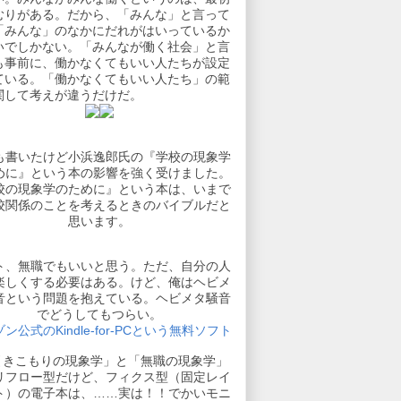
むりがある。だから、「みんな」と言って
「みんな」のなかにだれがはいっているか
いでしかない。「みんなが働く社会」と言
も事前に、働かなくてもいい人たちが設定
ている。「働かなくてもいい人たち」の範
関して考えが違うだけだ。
も書いたけど小浜逸郎氏の『学校の現象学
めに』という本の影響を強く受けました。
校の現象学のために』という本は、いまで
校関係のことを考えるときのバイブルだと
思います。
ト、無職でもいいと思う。ただ、自分の人
楽しくする必要はある。けど、俺はヘビメ
音という問題を抱えている。ヘビメタ騒音
でどうしてもつらい。
ン公式のKindle-for-PCという無料ソフト
引きこもりの現象学」と「無職の現象学」
リフロー型だけど、フィクス型（固定レイ
ト）の電子本は、……実は！！でかいモニ