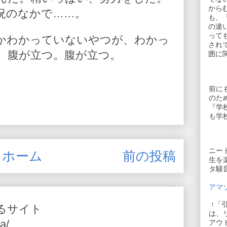
から
況のなかで……。
も、
の違
って
かわかっていないやつが、わかっ
され
、腹が立つ。腹が立つ。
囲に
前に
のた
『学
も学
ニー
ホーム
前の投稿
生を
タ騒
アマゾ
↑「
るサイト
は、
a/
アウ