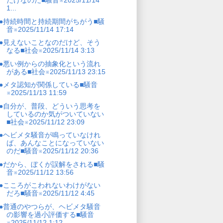
だけなのだ■騒音※2025/11/14
1...
●持続時間と持続期間がちがう■騒
音※2025/11/14 17:14
●見えないことなのだけど、そう
なる■社会※2025/11/14 3:13
●悪い例からの抽象化という流れ
がある■社会※2025/11/13 23:15
●メタ認知が関係している■騒音
※2025/11/13 11:59
●自分が、普段、どういう思考を
しているのか気がついていない
■社会※2025/11/12 23:09
●ヘビメタ騒音が鳴っていなけれ
ば、あんなことになっていない
のだ■騒音※2025/11/12 20:36
●だから、ぼくが誤解をされる■騒
音※2025/11/12 13:56
●こころがこわれないわけがない
だろ■騒音※2025/11/12 4:45
●普通のやつらが、ヘビメタ騒音
の影響を過小評価する■騒音
※2025/11/12 1:12