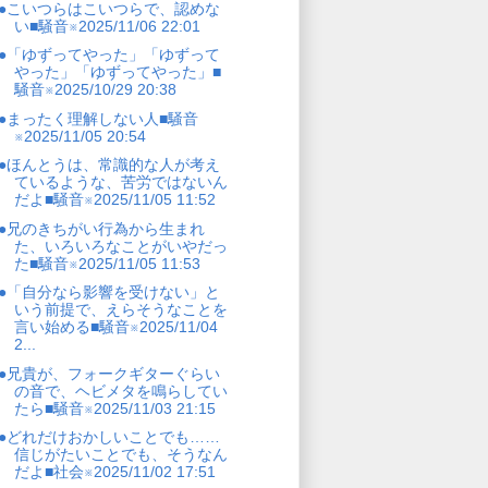
●こいつらはこいつらで、認めな
い■騒音※2025/11/06 22:01
●「ゆずってやった」「ゆずって
やった」「ゆずってやった」■
騒音※2025/10/29 20:38
●まったく理解しない人■騒音
※2025/11/05 20:54
●ほんとうは、常識的な人が考え
ているような、苦労ではないん
だよ■騒音※2025/11/05 11:52
●兄のきちがい行為から生まれ
た、いろいろなことがいやだっ
た■騒音※2025/11/05 11:53
●「自分なら影響を受けない」と
いう前提で、えらそうなことを
言い始める■騒音※2025/11/04
2...
●兄貴が、フォークギターぐらい
の音で、ヘビメタを鳴らしてい
たら■騒音※2025/11/03 21:15
●どれだけおかしいことでも……
信じがたいことでも、そうなん
だよ■社会※2025/11/02 17:51