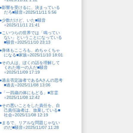
●影響を受けるに、決まっている
だろ■騒音※2025/11/11 5:56
●少数だけど、いた■騒音
※2025/11/11 21:41
●こいつらの世界では「鳴ってい
ない」ということになっている
■騒音※2025/11/10 23:13
●身体もこころも、めちゃくちゃ
になる■家族※2025/11/10 18:01
●その人は、ぼくの話を理解して
くれた唯一の人だ■騒音
※2025/11/09 17:19
●過去否定論者であるAさんの思考
■過去※2025/11/08 13:06
●「一四歳の体にもどる」■言霊
※2025/11/08 12:42
●その悪いことをした責任を、自
己責任論者は、放棄している■
社会※2025/11/08 12:19
●まるで、リアルな問題じゃない
のだ■騒音※2025/11/07 11:28