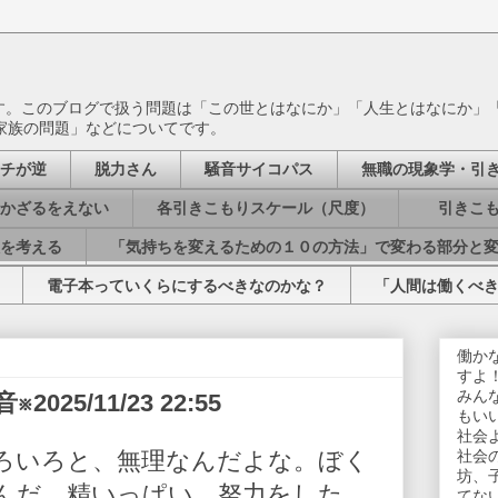
ます。このブログで扱う問題は「この世とはなにか」「人生とはなにか」
家族の問題」などについてです。
チが逆
脱力さん
騒音サイコパス
無職の現象学・引
かざるをえない
各引きこもりスケール（尺度）
引きこも
を考える
「気持ちを変えるための１０の方法」で変わる部分と
電子本っていくらにするべきなのかな？
「人間は働くべ
働か
すよ
みん
25/11/23 22:55
もい
社会
ろいろと、無理なんだよな。ぼく
社会
坊、
んだ。精いっぱい、努力をした。
てな