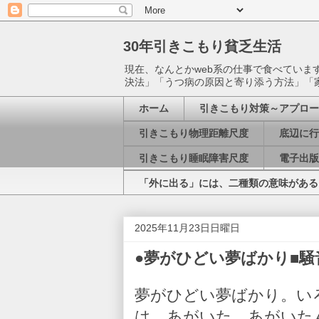
30年引きこもり貧乏生活
現在、なんとかweb系の仕事で食べてい
決法」「うつ病の原因と寄り添う方法」「
ホーム
引きこもり対策～アプロー
引きこもり物理距離尺度
底辺に行
引きこもり睡眠障害尺度
電子出版
「外に出る」には、二種類の意味がある
2025年11月23日日曜日
●夢がひどい夢ばかり■騒音※20
夢がひどい夢ばかり。い
は、あがいた。あがいた