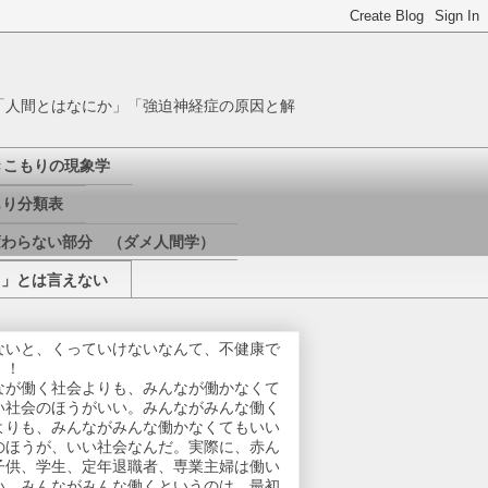
「人間とはなにか」「強迫神経症の原因と解
きこもりの現象学
り分類表
変わらない部分 （ダメ人間学）
き」とは言えない
ないと、くっていけないなんて、不健康で
！！
なが働く社会よりも、みんなが働かなくて
い社会のほうがいい。みんながみんな働く
よりも、みんながみんな働かなくてもいい
のほうが、いい社会なんだ。実際に、赤ん
子供、学生、定年退職者、専業主婦は働い
い。みんながみんな働くというのは、最初