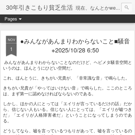
30年引きこもり貧乏生活
現在、なんとかweb系の仕事で食べています。このブログで扱う問題は「この世とはなにか」「人生とはなにか」「人間とはなにか」「強迫神経症の原因と解決法」「うつ病の原因と寄り添う方法」「家族の問題」などについてです。
Pages
●みんながあんまりわからないこと■騒音
NOV
1
※2025/10/28 6:50
みんながあんまりわからないことなのだけど、ヘビメタ騒音空間と
いうのは、ほんとうにひどい空間だ。
これ、ほんとうに、きちがい兄貴が、「非常識な音」で鳴らした。
きちがい兄貴が「やってはいけない音」で鳴らした。ここのところ
は、まず第一に認めなければならないのである。
しかし、ほかの人にとっては「エイリが言っているだけの話」だか
ら、信じない人もいる。信じない人にとっては、「エイリが嘘つき
だ」「エイリが人格障害者だ」ということになってしまうのであ
る。
どうしてなら、嘘を言っているつもりがあって、嘘を言っているの