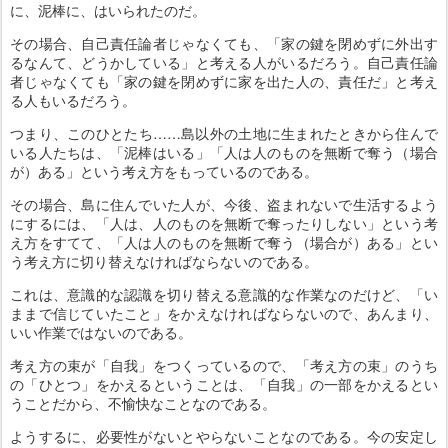
に、泥棒に、はいられたのだ。
その場合、自己責任論者じゃなくても、「家の鍵を閉めずに外出す
るなんて、どうかしている」と考える人がいるだろう。自己責任論
者じゃなくても「家の鍵を閉めずに家を出た人の、責任だ」と考え
る人もいるだろう。
つまり、このひとたち……島以外の土地に生まれたときから住んで
いる人たちは、「泥棒はいる」「人は人のものを無断で奪う（場合
が）ある」という考え方をもっているのである。
その場合、島に住んでいた人が、今後、盗まれないで生活するよう
にするには、「人は、人のものを無断で奪ったりしない」という考
え方をすてて、「人は人のものを無断で奪う（場合が）ある」とい
う考え方に切り替えなければならないのである。
これは、意識的な認識を切り替える意識的な作業なのだけど、「い
ままで信じていたこと」をかえなければならないので、あんまり、
いい作業ではないのである。
考え方の束が「自我」をつくっているので、「考え方の束」のうち
の「ひとつ」をかえるということは、「自我」の一部をかえるとい
うことだから、不愉快なことなのである。
ようするに、必要性がないとやらないことなのである。今の安定し