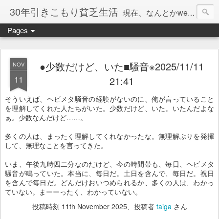
30年引きこもり貧乏生活
現在、なんとかweb系の仕事で食べています。このブログで扱う問題は「この世とはなにか」「人生とはなにか」「人間とはなにか」「強迫神経症の原因と解決法」「うつ病の原因と寄り添う方法」「家族の問題」などについてです。
Pages
●少数だけど、いた■騒音※2025/11/11
NOV
11
21:41
そういえば、ヘビメタ騒音の経験がないのに、俺が言っていること
を理解してくれた人たちがいた。少数だけど、いた。いたんだよな
ぁ。少数なんだけど……。
多くの人は、まったく理解してくれなかったな。無理解ぶりを発揮
して、無理なことを言ってきた。
いま、午後九時四二分なのだけど、今の時間帯も、毎日、ヘビメタ
騒音が鳴っていた。本当に、毎日だ。土日を含んで、毎日だ。祝日
を含んで毎日だ。どんだけおいつめられるか、多くの人は、わかっ
ていない。まーーったく、わかっていない。
投稿時刻
11th November 2025
、投稿者
taiga
さん