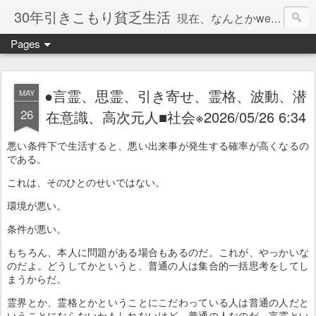
30年引きこもり貧乏生活
現在、なんとかweb系の仕事で食べています。このブログで扱う問題は「この世とはなにか」「人生とはなにか」「人間とはなにか」「強迫神経症の原因と解決法」「うつ病の原因と寄り添う方法」「家族の問題」などについてです。
Pages
●言霊、思霊、引き寄せ、霊格、波動、潜
MAY
26
在意識、高次元人■社会※2026/05/26 6:34
悪い条件下で生活すると、悪い出来事が発生する確率が高くなるの
である。
これは、そのひとのせいではない。
環境が悪い。
条件が悪い。
もちろん、本人に問題がある場合もあるのだ。これが、やっかいな
のだよ。どうしてかというと、普通の人は集合的一括思考をしてし
まうからだ。
霊界とか、霊格とかということにこだわっている人は普通の人だと
いうことにならないかもしれないけど、普通の人なのだ。言霊とい