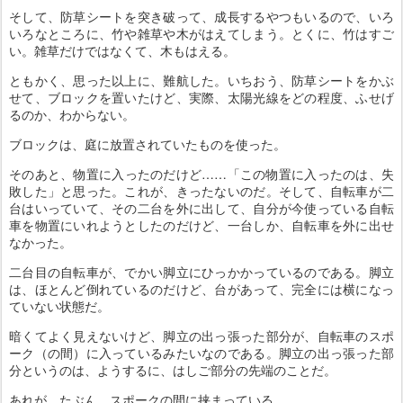
そして、防草シートを突き破って、成長するやつもいるので、いろ
いろなところに、竹や雑草や木がはえてしまう。とくに、竹はすご
い。雑草だけではなくて、木もはえる。
ともかく、思った以上に、難航した。いちおう、防草シートをかぶ
せて、ブロックを置いたけど、実際、太陽光線をどの程度、ふせげ
るのか、わからない。
ブロックは、庭に放置されていたものを使った。
そのあと、物置に入ったのだけど……「この物置に入ったのは、失
敗した」と思った。これが、きったないのだ。そして、自転車が二
台はいっていて、その二台を外に出して、自分が今使っている自転
車を物置にいれようとしたのだけど、一台しか、自転車を外に出せ
なかった。
二台目の自転車が、でかい脚立にひっかかっているのである。脚立
は、ほとんど倒れているのだけど、台があって、完全には横になっ
ていない状態だ。
暗くてよく見えないけど、脚立の出っ張った部分が、自転車のスポ
ーク（の間）に入っているみたいなのである。脚立の出っ張った部
分というのは、ようするに、はしご部分の先端のことだ。
あれが、たぶん、スポークの間に挟まっている。