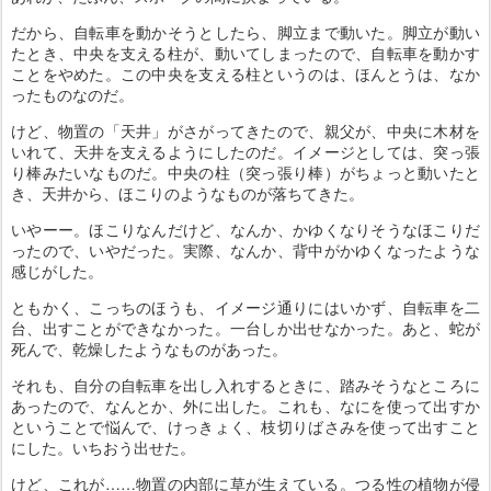
だから、自転車を動かそうとしたら、脚立まで動いた。脚立が動い
たとき、中央を支える柱が、動いてしまったので、自転車を動かす
ことをやめた。この中央を支える柱というのは、ほんとうは、なか
ったものなのだ。
けど、物置の「天井」がさがってきたので、親父が、中央に木材を
いれて、天井を支えるようにしたのだ。イメージとしては、突っ張
り棒みたいなものだ。中央の柱（突っ張り棒）がちょっと動いたと
き、天井から、ほこりのようなものが落ちてきた。
いやーー。ほこりなんだけど、なんか、かゆくなりそうなほこりだ
ったので、いやだった。実際、なんか、背中がかゆくなったような
感じがした。
ともかく、こっちのほうも、イメージ通りにはいかず、自転車を二
台、出すことができなかった。一台しか出せなかった。あと、蛇が
死んで、乾燥したようなものがあった。
それも、自分の自転車を出し入れするときに、踏みそうなところに
あったので、なんとか、外に出した。これも、なにを使って出すか
ということで悩んで、けっきょく、枝切りばさみを使って出すこと
にした。いちおう出せた。
けど、これが……物置の内部に草が生えている。つる性の植物が侵