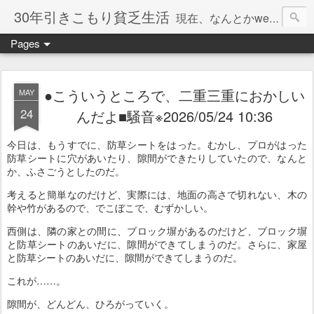
30年引きこもり貧乏生活
現在、なんとかweb系の仕事で食べています。このブログで扱う問題は「この世とはなにか」「人生とはなにか」「人間とはなにか」「強迫神経症の原因と解決法」「うつ病の原因と寄り添う方法」「家族の問題」などについてです。
Pages
●こういうところで、二重三重におかしい
MAY
24
んだよ■騒音※2026/05/24 10:36
今日は、もうすでに、防草シートをはった。むかし、プロがはった
防草シートに穴があいたり、隙間ができたりしていたので、なんと
か、ふさごうとしたのだ。
考えると簡単なのだけど、実際には、地面の高さで切れない、木の
幹や竹があるので、でこぼこで、むずかしい。
西側は、隣の家との間に、ブロック塀があるのだけど、ブロック塀
と防草シートのあいだに、隙間ができてしまうのだ。さらに、家屋
と防草シートのあいだに、隙間ができてしまうのだ。
これが……。
隙間が、どんどん、ひろがっていく。