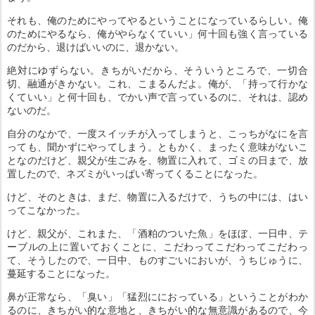
それも、俺のためにやってやるということになっているらしい。俺
のためにやるなら、俺がやらなくていい」何十回も強く言っている
のだから、退けばいいのに、退かない。
絶対にゆずらない。きちがいだから、そういうところで、一切合
切、融通がきかない。これ、こまるんだよ。俺が、「持って行かな
くていい」と何十回も、でかい声で言っているのに、それは、認め
ないのだ。
自分のなかで、一度スイッチが入ってしまうと、こっちがなにを言
っても、聞かずにやってしまう。ともかく、まったく意味がないこ
となのだけど、親父が生ごみを、物置に入れて、ゴミの日まで、放
置したので、ネズミがいっぱい寄ってくることになった。
けど、そのときは、まだ、物置に入るだけで、うちの中には、はい
ってこなかった。
けど、親父が、これまた、「酒粕のついた魚」をほぼ、一日中、テ
ーブルの上に置いておくことに、こだわってこだわってこだわっ
て、そうしたので、一日中、ものすごいにおいが、うちじゅうに、
蔓延することになった。
鼻が正常なら、「臭い」「猛烈ににおっている」ということがわか
るのに、きちがい的な意地と、きちがい的な無意識があるので、今