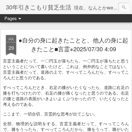
30年引きこもり貧乏生活
現在、なんとかweb系の仕事で食べています。このブログで扱う問題は「この世とはなにか」「人生とはなにか」「人間とはなにか」「強迫神経症の原因と解決法」「うつ病の原因と寄り添う方法」「家族の問題」などについてです。
Pages
●自分の身に起きたことと、他人の身に起
JUL
29
きたこと■言霊※2025/07/30 4:09
言霊主義者だって、一〇円玉が落ちたら、一〇円玉が落ちたと思う
ということについて書いたけど、これは、例外的なことではない。
言霊主義者だって、道路の上で、すべってころんだら、すべってこ
ろんだと思うのである。
すべってころんだとき、右足の膝がいたくなったら、道路に右足の
膝を打ちつけたので、右足の膝が痛くなったと思うのである。右足
の膝と道路の表面がいきよいよくぶつかったので、いたくなったと
考えるのである。
ここまで、一切合切、言霊的な思考が出てこない。
全部、物理的な説明をする。言霊主義者だって、すべってころん
で、膝をうったら、すべってころんだから、膝をうって、膝がいた