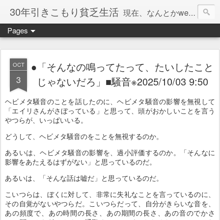
30年引きこもり貧乏生活
現在、なんとかweb系の仕事で食べています。このブログで扱う問題は「この世とはなにか」「人生とはなにか」「人間とはなにか」「強迫神経症の原因と解決法」「うつ病の原因と寄り添う方法」「家族の問題」などについてです。
Pages
●「そんなの鳴ってたって、たいしたこと
OCT
3
じゃないだろ」■騒音※2025/10/03 9:50
ヘビメタ騒音のことを話したのに、ヘビメタ騒音の影響を無視して
「エイリさんがさぼっている」と思って、頭がおかしいことを言う
やつらが、いっぱいいる。
どうして、ヘビメタ騒音のをことを無視するのか。
あるいは、ヘビメタ騒音の影響を、過小評価するのか。「そんなに
影響をあたえるはずがない」と思っているのだ。
あるいは、「そんな話は嘘だ」と思っているのだ。
こいつらは、ぼくに対して、非常に失礼なことを言っているのに、
その自覚がないやつらだ。こいつらだって、自分がきらいな音を、
あの頻度で、あの時間の長さ、あの期間の長さ、あの音のでかさ