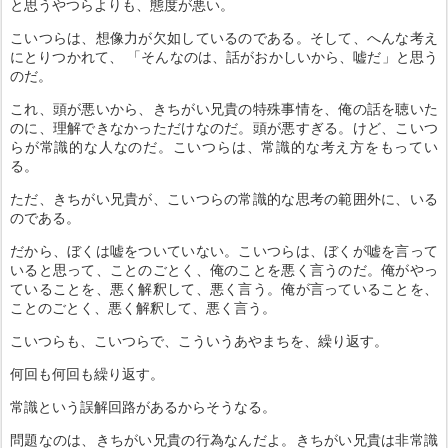
と思うやつらよりも、態度が悪い。
こいつらは、想像力が欠如しているのである。そして、へんな考え
にとりつかれて、 「そんなのは、話がおかしいから、嘘だ」と思う
のだ。
これ、頭が悪いから、きちがい兄貴の特殊事情を、俺の話を聴いた
のに、理解できなかっただけなのだ。頭が悪すぎる。けど、こいつ
らが常識的な人なのだ。こいつらは、常識的な考え方をもってい
る。
ただ、きちがい兄貴が、こいつらの常識的な思考の範囲外に、いる
のである。
だから、ぼくは嘘をついていない。こいつらは、ぼくが嘘を言って
いると思って、ことのごとく、俺のことを悪く言うのだ。俺がやっ
ていることを、悪く解釈して、悪く言う。俺が言っていることを、
ことのごとく、悪く解釈して、悪く言う。
こいつらも、こいつらで、こういうあやまちを、繰り返す。
何回も何回も繰り返す。
常識という誤解回路があるからそうなる。
問題なのは、きちがい兄貴の行為なんだよ。きちがい兄貴は非常識