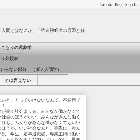
「人間とはなにか」「強迫神経症の原因と解
きこもりの現象学
り分類表
変わらない部分 （ダメ人間学）
き」とは言えない
ないと、くっていけないなんて、不健康で
！！
なが働く社会よりも、みんなが働かなくて
い社会のほうがいい。みんながみんな働く
よりも、みんながみんな働かなくてもいい
のほうが、いい社会なんだ。実際に、赤ん
子供、学生、定年退職者、専業主婦は働い
い。みんながみんな働くというのは、最初