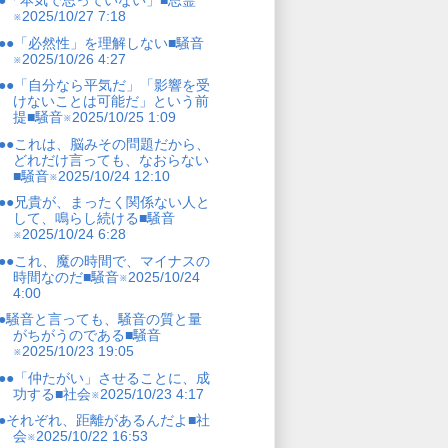
●「本気で思っていない」■思霊
※2025/10/27 7:18
●●「必然性」を理解しない■騒音
※2025/10/26 4:27
●●「自分なら平気だ」「影響を受
けないことは可能だ」という前
提■騒音※2025/10/25 1:09
●●これは、脳みその問題だから、
どれだけ言っても、なおらない
■騒音※2025/10/24 12:10
●●兄貴が、まったく関係ない人と
して、鳴らし続ける■騒音
※2025/10/24 6:28
●●これ、魔の時間で、マイナスの
時間なのだ■騒音※2025/10/24
4:00
●騒音と言っても、騒音の質と量
がちがうのである■騒音
※2025/10/23 19:05
●●「仲たがい」させることに、成
功する■社会※2025/10/23 4:17
●それぞれ、距離があるんだよ■社
会※2025/10/22 16:53