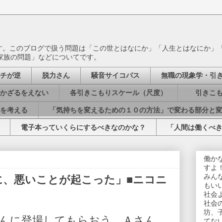
ます。このブログで扱う問題は「この世とはなにか」「人生とはなにか」
家族の問題」などについてです。
チが逆
脱力さん
騒音サイコパス
無職の現象学・引
かざるをえない
各引きこもりスケール（尺度）
引きこも
を考える
「気持ちを変えるための１０の方法」で変わる部分と
電子本っていくらにするべきなのかな？
「人間は働くべ
働か
すよ
みん
に、悪いことが起こった」■ニコニ
もい
社会
社会
坊、
さんに登場してもらおう。Ａさん
てな