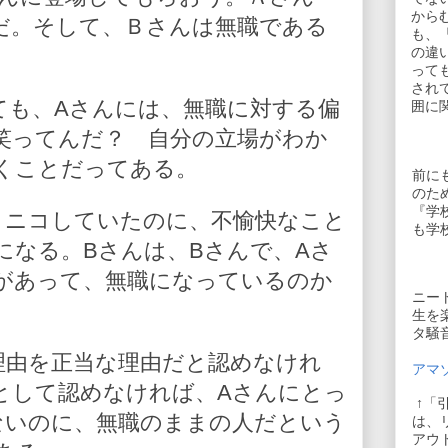
から
だ。そして、Ｂさんは無職である
も、
の違
って
され
ても、Aさんには、無職に対する偏
囲に
笑ってんだ？ 自分の立場がわか
くことだってある。
前に
のた
『学
コニコしていたのに、不愉快なこと
も学
になる。Bさんは、Bさんで、Aさ
があって、無職になっているのか
ニー
生を
タ騒
理由を正当な理由だと認めなけれ
アマゾ
として認めなければ、Aさんにとっ
↑「
ないのに、無職のままの人だという
は、
アウ