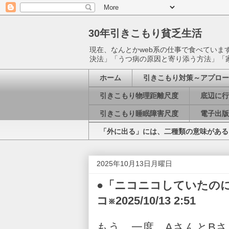
30年引きこもり貧乏生活
現在、なんとかweb系の仕事で食べてい
決法」「うつ病の原因と寄り添う方法」「
ホーム
引きこもり対策～アプロー
引きこもり物理距離尺度
底辺に行
引きこもり睡眠障害尺度
電子出版
「外に出る」には、二種類の意味がある
2025年10月13日月曜日
●「ニコニコしていたの
コ※2025/10/13 2:51
もう、一度、AさんとB