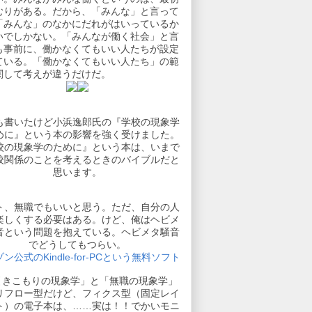
むりがある。だから、「みんな」と言って
「みんな」のなかにだれがはいっているか
いでしかない。「みんなが働く社会」と言
も事前に、働かなくてもいい人たちが設定
ている。「働かなくてもいい人たち」の範
関して考えが違うだけだ。
も書いたけど小浜逸郎氏の『学校の現象学
めに』という本の影響を強く受けました。
校の現象学のために』という本は、いまで
校関係のことを考えるときのバイブルだと
思います。
ト、無職でもいいと思う。ただ、自分の人
楽しくする必要はある。けど、俺はヘビメ
音という問題を抱えている。ヘビメタ騒音
でどうしてもつらい。
ン公式のKindle-for-PCという無料ソフト
引きこもりの現象学」と「無職の現象学」
リフロー型だけど、フィクス型（固定レイ
ト）の電子本は、……実は！！でかいモニ