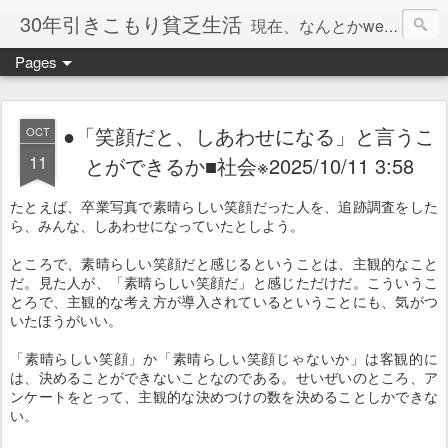
30年引きこもり貧乏生活
現在、なんとかweb系の仕事で食べています。このブログで扱う問題は「この世とはなにか」「人生とはなにか」「人間とはなにか」「強迫神経症の原因と解決法」「うつ病の原因と寄り添う方法」「家族の問題」などについてです。
Pages
●「笑顔だと、しあわせになる」と言うこ
OCT
11
とができるか■社会※2025/10/11 3:58
たとえば、卒業写真で素晴らしい笑顔だった人を、追跡調査をした
ら、みんな、しあわせになっていたとしよう。
ところで、素晴らしい笑顔だと感じるということは、主観的なこと
だ。見た人が、「素晴らしい笑顔だ」と感じただけだ。こういうこ
とろで、主観的な考え方が導入されているということにも、気がつ
いたほうがいい。
「素晴らしい笑顔」か「素晴らしい笑顔じゃないか」は客観的に
は、決めることができないことなのである。せいぜいのところ、ア
ンケートをとって、主観的な決めつけの数を決めることしかできな
い。