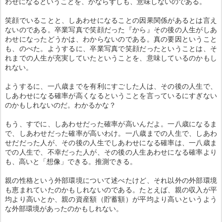
わせになるということを、かならずしも、意味しないのである。
笑顔でいることと、しあわせになることの因果関係があるとは言え
ないのである。卒業写真で笑顔だった『から』その後の人生がしあ
わせになったどうかは、わからないのである。真の要因ということ
も、のべた。ようするに、卒業写真で笑顔だったということは、そ
れまでの人生が充実していたということを、意味しているのかもし
れない。
ようするに、一八歳までを有利にすごした人は、その後の人生で、
しあわせになる確率が高くなるということを言っているにすぎない
のかもしれないのだ。わかるかな？
もう、すでに、しあわせだった確率が高いんだよ。一八歳になるま
で、しあわせだった確率が高いわけ。一八歳までの人生で、しあわ
せだだった人が、その後の人生でしあわせになる確率は、一八歳ま
での人生で、不幸だった人が、その後の人生あわせになる確率より
も、高いと「想像」できる。推測できる。
親の性格という外部環境について述べたけど、それ以外の外部環境
も恵まれていたのかもしれないのである。たとえば、親の収入が平
均より高いとか、親の資産額（貯蓄額）が平均より高いというよう
な外部環境があったのかもしれない。