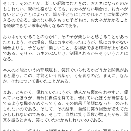
そして、そのことが、楽しい経験つむときの、おカネになったのか
もしれない。親の性格がよくても、おカネがない場合は、おカネが
ないということによって、親が子どもにしてやれることに制限がで
きるのである。金のない親をもった子どもは、おカネがかかること
を経験できない確率が高くなるのである。
おカネがかかることのなかに、その子が楽しいと感じることがあっ
たとしよう。その場合、親にカネがあったほうが、親にカネがない
場合よりも、子どもが「楽しいこと」を経験できる確率が上がるの
である。そりゃ、カネのぶんだけ、制限されるからそういうことに
なる。
本人の才能という内部環境も、笑顔でいられるかどうかと関係があ
ると思う。この、才能という言葉が、くせ者なのだ。まえに、なん
か、それについて書いたことがある。
まあ、ともかく、優れていたほうが、他人から褒められやすい。優
れていたほうが、自分に自信を持てる。優れていたほうが自信をも
てるような機会がめぐってくる。その結果「笑顔になった」のかも
しれないのである。そして、その結果、自然に笑う回数が増えてた
かもしれないのである。そして、自然に笑う回数が増えたから、写
真を撮るときも、笑っていたのかもしれないのである。
ちなみに、「笑うな」と指導されたら、笑っていない写真になるの