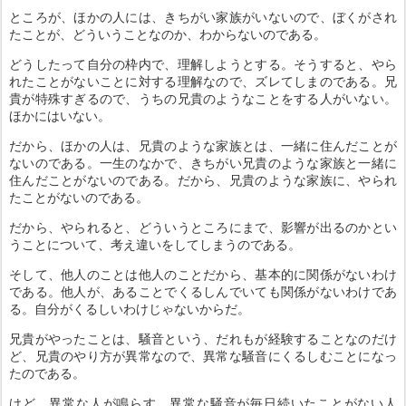
ところが、ほかの人には、きちがい家族がいないので、ぼくがされ
たことが、どういうことなのか、わからないのである。
どうしたって自分の枠内で、理解しようとする。そうすると、やら
れたことがないことに対する理解なので、ズレてしまのである。兄
貴が特殊すぎるので、うちの兄貴のようなことをする人がいない。
ほかにはいない。
だから、ほかの人は、兄貴のような家族とは、一緒に住んだことが
ないのである。一生のなかで、きちがい兄貴のような家族と一緒に
住んだことがないのである。だから、兄貴のような家族に、やられ
たことがないのである。
だから、やられると、どういうところにまで、影響が出るのかとい
うことについて、考え違いをしてしまうのである。
そして、他人のことは他人のことだから、基本的に関係がないわけ
である。他人が、あることでくるしんでいても関係がないわけであ
る。自分がくるしいわけじゃないからだ。
兄貴がやったことは、騒音という、だれもが経験することなのだけ
ど、兄貴のやり方が異常なので、異常な騒音にくるしむことになっ
たのである。
けど、異常な人が鳴らす、異常な騒音が毎日続いたことがない人