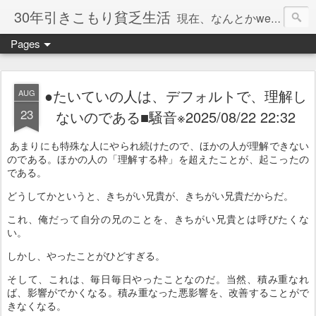
30年引きこもり貧乏生活
現在、なんとかweb系の仕事で食べています。このブログで扱う問題は「この世とはなにか」「人生とはなにか」「人間とはなにか」「強迫神経症の原因と解決法」「うつ病の原因と寄り添う方法」「家族の問題」などについてです。
Pages
●たいていの人は、デフォルトで、理解し
AUG
23
ないのである■騒音※2025/08/22 22:32
あまりにも特殊な人にやられ続けたので、ほかの人が理解できない
のである。ほかの人の「理解する枠」を超えたことが、起こったの
である。
どうしてかというと、きちがい兄貴が、きちがい兄貴だからだ。
これ、俺だって自分の兄のことを、きちがい兄貴とは呼びたくな
い。
しかし、やったことがひどすぎる。
そして、これは、毎日毎日やったことなのだ。当然、積み重なれ
ば、影響がでかくなる。積み重なった悪影響を、改善することがで
きなくなる。