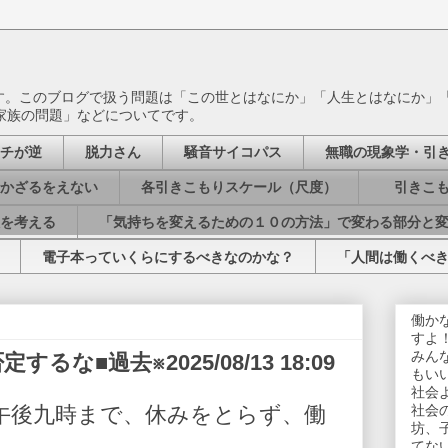
ます。このブログで扱う問題は「この世とはなにか」「人生とはなにか」
家族の問題」などについてです。
チが逆
脱力さん
騒音サイコパス
無職の現象学・引
かざるをえない
各引きこもりスケール（尺度）
引きこも
を考える
「気持ちを変えるための１０の方法」で変わる部分と
電子本っていくらにするべきなのかな？
「人間は働くべ
働か
すよ
みん
な■過去※2025/08/13 18:09
もい
社会
午後九時まで、休みをとらず、働
社会
坊、
てな