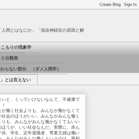
「人間とはなにか」「強迫神経症の原因と解
きこもりの現象学
り分類表
変わらない部分 （ダメ人間学）
き」とは言えない
ないと、くっていけないなんて、不健康で
！！
なが働く社会よりも、みんなが働かなくて
い社会のほうがいい。みんながみんな働く
よりも、みんながみんな働かなくてもいい
のほうが、いい社会なんだ。実際に、赤ん
子供、学生、定年退職者、専業主婦は働い
い。みんながみんな働くというのは、最初