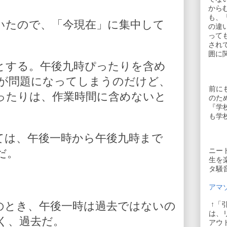
から
も、
いたので、「今現在」に集中して
の違
って
され
囲に
とする。午後九時ぴったりを含め
が問題になってしまうのだけど、
前に
ったりは、作業時間に含めないと
のた
『学
も学
ては、午後一時から午後九時まで
ニー
だ。
生を
タ騒
アマゾ
のとき、午後一時は過去ではないの
↑「
は、
く、過去だ。
アウ