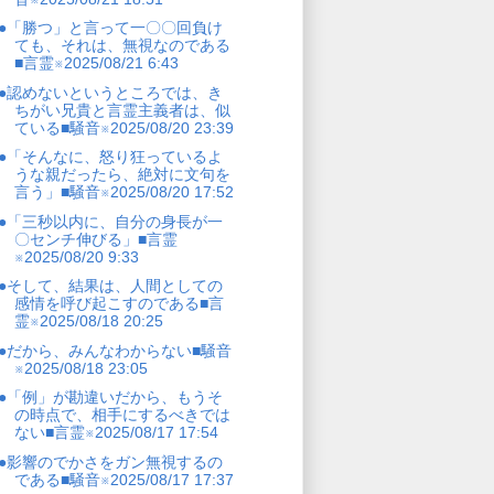
●「勝つ」と言って一〇〇回負け
ても、それは、無視なのである
■言霊※2025/08/21 6:43
●認めないというところでは、き
ちがい兄貴と言霊主義者は、似
ている■騒音※2025/08/20 23:39
●「そんなに、怒り狂っているよ
うな親だったら、絶対に文句を
言う」■騒音※2025/08/20 17:52
●「三秒以内に、自分の身長が一
〇センチ伸びる」■言霊
※2025/08/20 9:33
●そして、結果は、人間としての
感情を呼び起こすのである■言
霊※2025/08/18 20:25
●だから、みんなわからない■騒音
※2025/08/18 23:05
●「例」が勘違いだから、もうそ
の時点で、相手にするべきでは
ない■言霊※2025/08/17 17:54
●影響のでかさをガン無視するの
である■騒音※2025/08/17 17:37