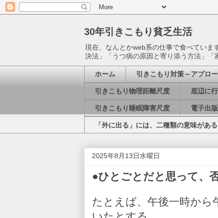
30年引きこもり貧乏生活
現在、なんとかweb系の仕事で食べてい
決法」「うつ病の原因と寄り添う方法」「
ホーム
引きこもり対策～アプロー
引きこもり物理距離尺度
底辺に行
引きこもり睡眠障害尺度
電子出版
「外に出る」には、二種類の意味がある
2025年8月13日水曜日
●ひとごとだと思って、否定する
たとえば、午後一時から
いたとする。