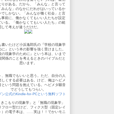
むりがある。だから、「みんな」と言って
「みんな」のなかにだれがはいっているか
いでしかない。「みんなが働く社会」と言
も事前に、働かなくてもいい人たちが設定
ている。「働かなくてもいい人たち」の範
関して考えが違うだけだ。
も書いたけど小浜逸郎氏の『学校の現象学
めに』という本の影響を強く受けました。
校の現象学のために』という本は、いまで
校関係のことを考えるときのバイブルだと
思います。
ト、無職でもいいと思う。ただ、自分の人
楽しくする必要はある。けど、俺はヘビメ
音という問題を抱えている。ヘビメタ騒音
でどうしてもつらい。
ン公式のKindle-for-PCという無料ソフト
引きこもりの現象学」と「無職の現象学」
リフロー型だけど、フィクス型（固定レイ
ト）の電子本は、……実は！！でかいモニ