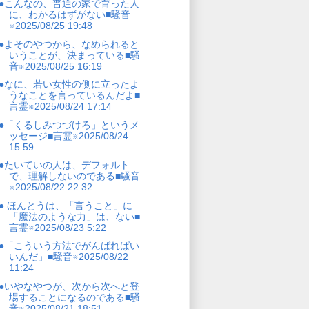
●こんなの、普通の家で育った人
に、わかるはずがない■騒音
※2025/08/25 19:48
●よそのやつから、なめられると
いうことが、決まっている■騒
音※2025/08/25 16:19
●なに、若い女性の側に立ったよ
うなことを言っているんだよ■
言霊※2025/08/24 17:14
●「くるしみつづけろ」というメ
ッセージ■言霊※2025/08/24
15:59
●たいていの人は、デフォルト
で、理解しないのである■騒音
※2025/08/22 22:32
● ほんとうは、「言うこと」に
「魔法のような力」は、ない■
言霊※2025/08/23 5:22
●「こういう方法でがんばればい
いんだ」■騒音※2025/08/22
11:24
●いやなやつが、次から次へと登
場することになるのである■騒
音※2025/08/21 18:51