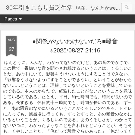
30年引きこもり貧乏生活
現在、なんとかweb系の仕事で食べています。このブログで扱う問題は「この世とはなにか」「人生とはなにか」「人間とはなにか」「強迫神経症の原因と解決法」「うつ病の原因と寄り添う方法」「家族の問題」などについてです。
Pages
●関係がないわけないだろ■騒音
AUG
27
※2025/08/27 21:16
ほんとうに、みんな、わかってないのだけど、あの音のでかさで、
この世で一番嫌いな音を聞かされ続けるということは、くるしいこ
とだ。あの中にいて、影響をうけないようにすることはできない。
「影響をうけないようにすることができない」ということがわから
ない……ということは、理解していないということを意味している
のである。本人のからだで、経験したことがないということを意味
しているのである。たとえ、平日、約七時間でも、時間が長いので
ある。長すぎる。休日約十三時間でも、時間が長いのである。ずっ
と、あの騒音のなかにいるということがくるしいのである。トイレ
に入っても、風呂場に行っても、ずっとずっと、あの騒音のなかに
いるということが、くるしいのである。あのくるしさが、わかって
ないやつに、わかったようなことを言われるということが、そもそ
も、くやしいことだ。「俺だって騒音ぐらいあった」「俺だってく