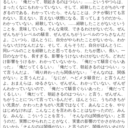
るしい」「俺だって、朝起きるのはつらい」……というやつらは、
まったくなにもわかっていない。そして、経験したことがちがいす
ぎるのである。わかっていたら、そんなことは、クチが裂けても言
わない。言えない。言えない状態になる。言ってしまうのだから、
わかっていない。経験していない。……経験したことがないという
ことを、意味している。そんな発現、できるわけがないだろ。ぜん
ぜんちがうレベルの騒音、ぜんぜんちがうレベルのつらさなんだ
よ。こいつら、ほんとうに、自分がやられたことがないから、わか
らないだけなんだよな。そして、えらそうだ。自分がほんとうに、
同レベルのことを経験したと思ってるから、たちが悪い。長い。一
日のなかでも、長すぎる。影響をうけないわけがないだろ。どれだ
け影響をうけるか、わかっていないから、「俺だって騒音ぐらいあ
った」「俺だってくるしい」「俺だって、朝起きるのはつらい」っ
て言うんだよ。「鳴り終わったら関係がない」「そんなのは、関係
がない」と言うんだよ。「なにが、ヘビメタ騒音だ」と言うんだ
よ。おまえらは、ゆるさない。ぜんぜん、わかっていない。ぜんぜ
んわかっていないので、「俺だって騒音ぐらいあった」「俺だって
くるしい」「俺だって、朝起きるのはつらい」と言う。ぜんぜん、
ちがうことについて言っているんだぞ。ほんとうに、うちのきちが
い兄貴が、かわったきちがい兄貴ではなくて、あんなことを、やり
はじめなければ、こんなことを言われることはなかったのだ。みん
な、みんな、こういうことを言う。「そんなのは関係がない」と言
うのだ。実際にやられたことがなく、実査の影響のでかさがわから
ないから「そんなのは関係がない」と言うのだ。関係がないわけな