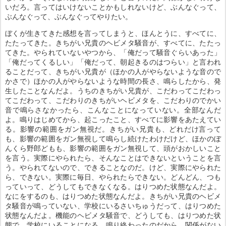
いだろ。言ってはいけないことかもしれないけど、ぶんなぐって、
ぶんなぐって、ぶんなぐってやりたい。
ぼくが生きてきた感想を言ってしまうと、ほんとうに、すべてに、
たたってきた。きちがい兄貴のヘビメタ騒音が、すべてに、たたっ
てきた。やられていないやつから、「俺だって騒音ぐらいあった」
「俺だってくるしい」「俺だって、朝起きるのはつらい」と言われ
ることだって、きちがい兄貴が（ほかの人がやらないような音ので
かさで）ほかの人がやらないような時間の長さ、鳴らしたから、発
生したことなんだよ。うちのきちがい兄貴が、こだわってこだわっ
てこだわって、こだわりのきちがいヘビメタを、こだわりのでかい
音で鳴らさなかったら、こんなことになっていない。全部なんだ
よ。鳴りはじめてから、起こったこと、すべてに影響をあたえてい
る。影響の範囲をガン無視だ。きちがい兄貴も、どれだけ言って
も、影響の範囲をガン無視して鳴らし続けたわけだけど、ほかのぼ
んくら野郎どもも、影響の範囲をガン無視して、頭がおかしいこと
を言う。実際にやられたら、そんなことはできないということを言
う。やられてないので、できることなのだ。けど、実際にやられた
ら、できない。実際に毎日、やられたらできない。どんどん、つも
っていって、どうしてもできなくなる。はりつめた状態なんだよ。
なにをするのも、はりつめた状態なんだよ。きちがい兄貴のヘビメ
タ騒音が鳴っていない、学校にいるさいちゅうだって、はりつめた
状態なんだよ。機能のヘビメタ騒音で、どうしても、はりつめた状
態で、学校にいることになる。鳴り終わったのだから、関係がない