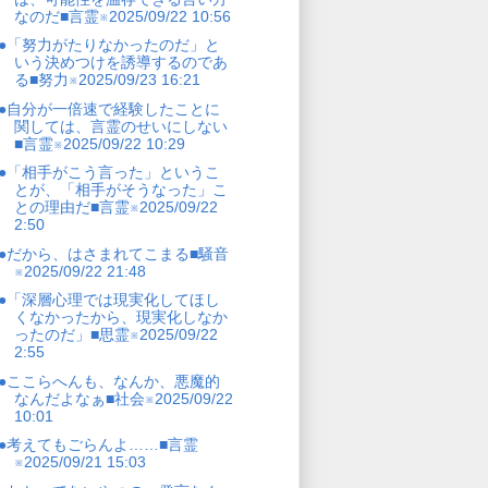
なのだ■言霊※2025/09/22 10:56
●「努力がたりなかったのだ」と
いう決めつけを誘導するのであ
る■努力※2025/09/23 16:21
●自分が一倍速で経験したことに
関しては、言霊のせいにしない
■言霊※2025/09/22 10:29
●「相手がこう言った」というこ
とが、「相手がそうなった」こ
との理由だ■言霊※2025/09/22
2:50
●だから、はさまれてこまる■騒音
※2025/09/22 21:48
●「深層心理では現実化してほし
くなかったから、現実化しなか
ったのだ」■思霊※2025/09/22
2:55
●ここらへんも、なんか、悪魔的
なんだよなぁ■社会※2025/09/22
10:01
●考えてもごらんよ……■言霊
※2025/09/21 15:03