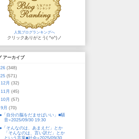
人気ブログランキングへ
クリックありがとう( ^o^)ノ
グ アーカイブ
026
(348)
025
(571)
►
12月
(32)
►
11月
(45)
►
10月
(57)
▼
9月
(70)
●「自分の脳をだませばいい」■騒
音※2025/09/30 19:30
●「そんなのは、あまえだ」とか
「そんなのは、言い訳だ」とか
という言葉■社会※2025/09/30