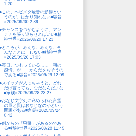
1:20
●この、ヘビメタ騒音の影響とい
うのが、はかり知れない■騒音
※2025/09/30 2:39
●チャンスをつかむように、アン
テナを張り巡らせればいい■精
神世界※2025/09/29 17:23
●ところが、みんな、みんな、そ
んなことは、しない■精神世界
※2025/09/28 17:03
●毎日、つもっている……「朝の
感情」が……からだをおそうの
である■騒音※2025/09/29 12:09
●スイッチが入っちゃうと、どれ
だけ言っても、むだなんだよな
■家族※2025/09/28 23:27
●おなじ文字列に込められた言霊
の量と質はおなじなのかという
問題がある■言霊※2025/09/24
0:42
●例からの「飛躍」があるのであ
る■精神世界※2025/09/28 11:45