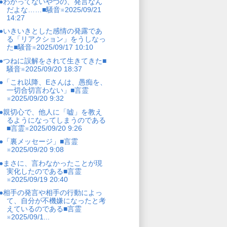
●わかってないやつの、発言なん
だよな……■騒音※2025/09/21
14:27
●いきいきとした感情の発露であ
る「リアクション」をうしなっ
た■騒音※2025/09/17 10:10
●つねに誤解をされて生きてきた■
騒音※2025/09/20 18:37
●「これ以降、Eさんは、愚痴を、
一切合切言わない」■言霊
※2025/09/20 9:32
●親切心で、他人に「嘘」を教え
るようになってしまうのである
■言霊※2025/09/20 9:26
●「裏メッセージ」■言霊
※2025/09/20 9:08
●まさに、言わなかったことが現
実化したのである■言霊
※2025/09/19 20:40
●相手の発言や相手の行動によっ
て、自分が不機嫌になったと考
えているのである■言霊
※2025/09/1...