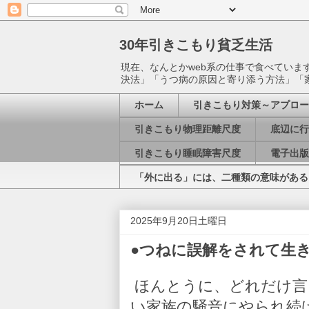
30年引きこもり貧乏生活
現在、なんとかweb系の仕事で食べてい
決法」「うつ病の原因と寄り添う方法」「
ホーム
引きこもり対策～アプロー
引きこもり物理距離尺度
底辺に行
引きこもり睡眠障害尺度
電子出版
「外に出る」には、二種類の意味がある
2025年9月20日土曜日
●つねに誤解をされて生きてきた
ほんとうに、どれだけ言
い家族の騒音にやられ続