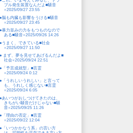
●これ、いま考えてみると、トラ
ブル発生装置なんだよ■騒音
※2025/09/27 23:55
●脳も内臓も影響をうける■騒音
※2025/09/27 23:45
●暴力並みの力をもつものなので
ある■騒音※2025/09/26 14:26
●うまく、できている■社会
※2025/09/27 11:50
● まず、夢を見せてあげるんだよ■
社会※2025/09/24 22:51
●「予言成就型」■言霊
※2025/09/24 0:12
●「うれしいうれしい」と言って
も、うれしく感じない■言霊
※2025/09/24 6:05
●あいつがおしつけてきたのは、
きちがい騒音だけじゃない■騒
音※2025/09/25 11:26
●「理由の否定」■言霊
※2025/09/22 12:04
●「いつかかなう系」の言い方
は、可能性を温存できる言い方