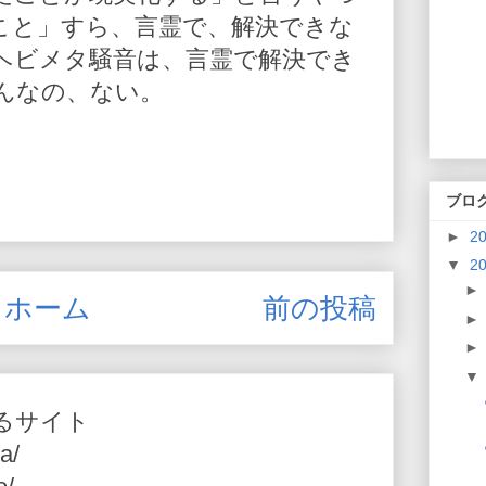
こと」すら、言霊で、解決できな
ヘビメタ騒音は、言霊で解決でき
んなの、ない。
ブロ
►
2
▼
2
ホーム
前の投稿
るサイト
a/