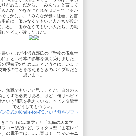
むりがある。だから、「みんな」と言って
「みんな」のなかにだれがはいっているか
いでしかない。「みんなが働く社会」と言
も事前に、働かなくてもいい人たちが設定
ている。「働かなくてもいい人たち」の範
関して考えが違うだけだ。
も書いたけど小浜逸郎氏の『学校の現象学
めに』という本の影響を強く受けました。
校の現象学のために』という本は、いまで
校関係のことを考えるときのバイブルだと
思います。
ト、無職でもいいと思う。ただ、自分の人
楽しくする必要はある。けど、俺はヘビメ
音という問題を抱えている。ヘビメタ騒音
でどうしてもつらい。
ン公式のKindle-for-PCという無料ソフト
引きこもりの現象学」と「無職の現象学」
リフロー型だけど、フィクス型（固定レイ
ト）の電子本は、……実は！！でかいモニ