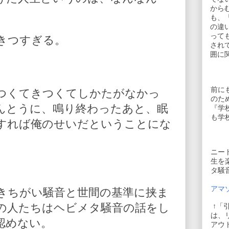
から
も、
の違
って
きつすぎる。
され
囲に
前に
つくてきつくてしかたがなかっ
のた
んとうに、鳴り終わったあと、眠
『学
も学
すれば俺のせいだということにな
ニー
生を
タ騒
アマゾ
きちがい騒音と世間の基準に挟ま
の人たちはヘビメタ騒音の話をし
↑「
は、
認めない。
アウ