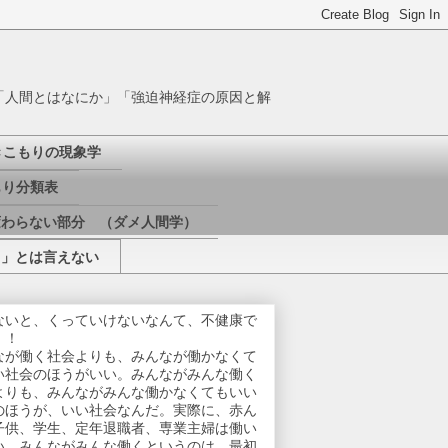
「人間とはなにか」「強迫神経症の原因と解
きこもりの現象学
り分類表
変わらない部分 （ダメ人間学）
き」とは言えない
ないと、くっていけないなんて、不健康で
！！
なが働く社会よりも、みんなが働かなくて
い社会のほうがいい。みんながみんな働く
よりも、みんながみんな働かなくてもいい
のほうが、いい社会なんだ。実際に、赤ん
子供、学生、定年退職者、専業主婦は働い
い。みんながみんな働くというのは、最初