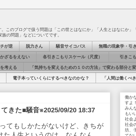
ます。このブログで扱う問題は「この世とはなにか」「人生とはなにか」
家族の問題」などについてです。
チが逆
脱力さん
騒音サイコパス
無職の現象学・引
かざるをえない
各引きこもりスケール（尺度）
引きこも
を考える
「気持ちを変えるための１０の方法」で変わる部分と
電子本っていくらにするべきなのかな？
「人間は働くべ
働か
すよ
みん
■騒音※2025/09/20 18:37
もい
社会
ってもしかたがないけど、きちが
社会
坊、
けた人生というのは、なんなん
てな