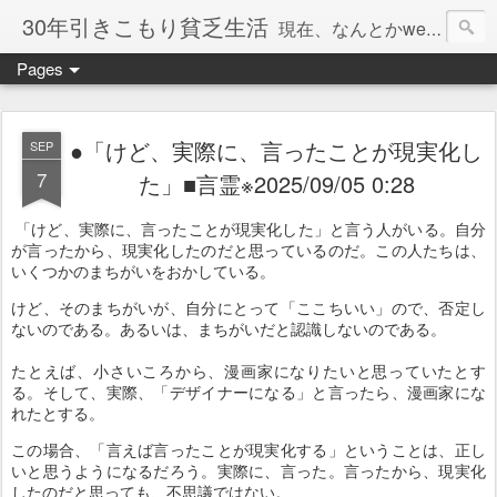
30年引きこもり貧乏生活
現在、なんとかweb系の仕事で食べています。このブログで扱う問題は「この世とはなにか」「人生とはなにか」「人間とはなにか」「強迫神経症の原因と解決法」「うつ病の原因と寄り添う方法」「家族の問題」などについてです。
Pages
●「けど、実際に、言ったことが現実化し
SEP
7
た」■言霊※2025/09/05 0:28
「けど、実際に、言ったことが現実化した」と言う人がいる。自分
が言ったから、現実化したのだと思っているのだ。この人たちは、
いくつかのまちがいをおかしている。
けど、そのまちがいが、自分にとって「ここちいい」ので、否定し
ないのである。あるいは、まちがいだと認識しないのである。
たとえば、小さいころから、漫画家になりたいと思っていたとす
る。そして、実際、「デザイナーになる」と言ったら、漫画家にな
れたとする。
この場合、「言えば言ったことが現実化する」ということは、正し
いと思うようになるだろう。実際に、言った。言ったから、現実化
したのだと思っても、不思議ではない。