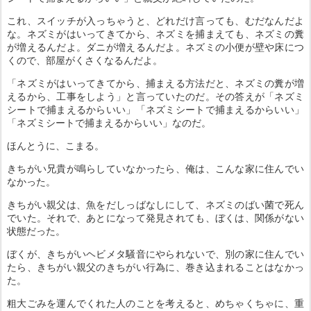
これ、スイッチが入っちゃうと、どれだけ言っても、むだなんだよ
な。ネズミがはいってきてから、ネズミを捕まえても、ネズミの糞
が増えるんだよ。ダニが増えるんだよ。ネズミの小便が壁や床につ
くので、部屋がくさくなるんだよ。
「ネズミがはいってきてから、捕まえる方法だと、ネズミの糞が増
えるから、工事をしよう」と言っていたのだ。その答えが「ネズミ
シートで捕まえるからいい」「ネズミシートで捕まえるからいい」
「ネズミシートで捕まえるからいい」なのだ。
ほんとうに、こまる。
きちがい兄貴が鳴らしていなかったら、俺は、こんな家に住んでい
なかった。
きちがい親父は、魚をだしっばなしにして、ネズミのばい菌で死ん
でいた。それで、あとになって発見されても、ぼくは、関係がない
状態だった。
ぼくが、きちがいヘビメタ騒音にやられないで、別の家に住んでい
たら、きちがい親父のきちがい行為に、巻き込まれることはなかっ
た。
粗大ごみを運んでくれた人のことを考えると、めちゃくちゃに、重