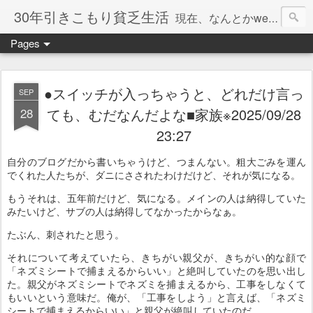
30年引きこもり貧乏生活
現在、なんとかweb系の仕事で食べています。このブログで扱う問題は「この世とはなにか」「人生とはなにか」「人間とはなにか」「強迫神経症の原因と解決法」「うつ病の原因と寄り添う方法」「家族の問題」などについてです。
Pages
●スイッチが入っちゃうと、どれだけ言っ
SEP
28
ても、むだなんだよな■家族※2025/09/28
23:27
自分のブログだから書いちゃうけど、つまんない。粗大ごみを運ん
でくれた人たちが、ダニにさされたわけだけど、それが気になる。
もうそれは、五年前だけど、気になる。メインの人は納得していた
みたいけど、サブの人は納得してなかったからなぁ。
たぶん、刺されたと思う。
それについて考えていたら、きちがい親父が、きちがい的な顔で
「ネズミシートで捕まえるからいい」と絶叫していたのを思い出し
た。親父がネズミシートでネズミを捕まえるから、工事をしなくて
もいいという意味だ。俺が、「工事をしよう」と言えば、「ネズミ
シートで捕まえるからいい」と親父が絶叫していたのだ。