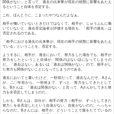
関係がない」と言って、過去の出来事が現在の状態に影響をあたえ
るということ自体を否定する。
これ、ほんとうに、こまったやつなんだよなぁ。
相手が働いていないときだけではなくて、相手が、じゅうぶんに働
いていないと、過去否定論者が評価する場合も、「相手の過去」は
否定されるのである。
「相手における過去の出来事が、現在の相手の状態に影響をあたえ
ている」ということを、否定する。
ようするに、相手が、過去において、努力をした場合でも、相手が
努力をしたということ自体が、関係のはない話になってしまうの
だ。「過去はない」あるいは「過去は関係がない」ので、相手がし
た努力も関係がないことになってしまうのである。
過去においてと書いたけど、一秒前だって、過去なんだぞ。Aさん
が、二〇年前から、一秒前まで、ずっと、努力をしてきたとして
も、Bさんは、「過去は関係がない」と言って、Aさんがしてきた努
力を全否定してしまうのだ。
しかも、Bさんは、自分が、相手の努力（相手が、ずっとしてきた
努力）を全否定したという自覚がない。自覚がないのだ。へっちゃ
らなのだ。Bさんには、相手が、どういうことで腹をたてているの