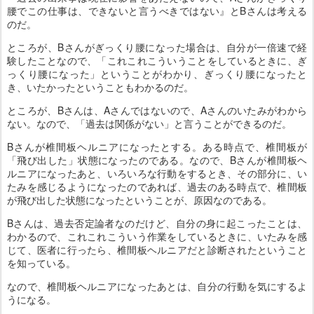
腰でこの仕事は、できないと言うべきではない』とBさんは考える
のだ。
ところが、Bさんがぎっくり腰になった場合は、自分が一倍速で経
験したことなので、「これこれこういうことをしているときに、ぎ
っくり腰になった」ということがわかり、ぎっくり腰になったと
き、いたかったということもわかるのだ。
ところが、Bさんは、Aさんではないので、Aさんのいたみがわから
ない。なので、「過去は関係がない」と言うことができるのだ。
Bさんが椎間板ヘルニアになったとする。ある時点で、椎間板が
「飛び出した」状態になったのである。なので、Bさんが椎間板ヘ
ルニアになったあと、いろいろな行動をするとき、その部分に、い
たみを感じるようになったのであれば、過去のある時点で、椎間板
が飛び出した状態になったということが、原因なのである。
Bさんは、過去否定論者なのだけど、自分の身に起こったことは、
わかるので、これこれこういう作業をしているときに、いたみを感
じて、医者に行ったら、椎間板ヘルニアだと診断されたということ
を知っている。
なので、椎間板ヘルニアになったあとは、自分の行動を気にするよ
うになる。