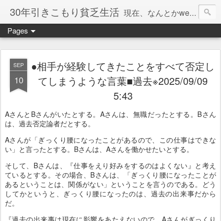
30年引きこもり貧乏生活
現在、なんとかweb系の仕事で食べています。このブログで扱う問題は「この世とはなにか」「人生とはなにか」「人間とはなにか」「強迫神経症の原因と解決法」「うつ病の原因と寄り添う方法」「家族の問題」などについてです。
Pages
●相手が経験してきたことをすべて否定し
SEP
10
てしまうような言葉■過去※2025/09/09
5:43
AさんとBさんがいたとする。Aさんは、無職だったとする。Bさん
は、過去否定論者だとする。
Aさんが「ぎっくり腰になったことがあるので、この仕事はできな
い」と言ったとする。Bさんは、Aさんを働かせたいとする。
そして、Bさんは、『仕事をえり好みをするのはよくない』と考え
ているとする。その場合、Bさんは、「ぎっくり腰になったことが
あるということは、関係がない」ということを言うのである。どう
してかというと、ぎっくり腰になったのは、過去の出来事だから
だ。
『過去の出来事は現在に影響をあたえないので、Aさんがぎっくり